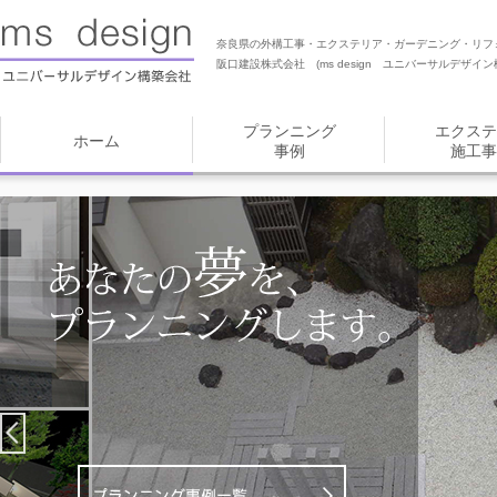
奈良県の外構工事・エクステリア・ガーデニング・リフ
阪口建設株式会社 (ms design ユニバーサルデザイン
プランニング
エクステ
ホーム
事例
施工事