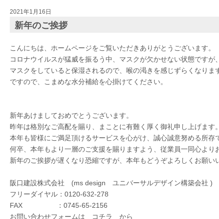
2021年1月16日
新年のご挨拶
こんにちは、ホームページをご覧いただきありがとうございます。
コロナウイルスが猛威を振るう中、マスクが欠かせない状態ですが
マスクをしていると保湿されるので、喉の渇きを感じずらくなりま
ですので、こまめな水分補給を心掛けてください。
新年あけましておめでとうございます。
昨年は格別なご高配を賜り、まことに有難く厚く御礼申し上げます
本年も皆様にご満足頂けるサービスを心がけ、誠心誠意努める所存
何卒、本年もより一層のご支援を賜りますよう、従業員一同心より
新年のご挨拶が遅くなり恐縮ですが、本年もどうぞよろしくお願い
阪口建設株式会社 (ms design ユニバーサルデザイン構築会社
)
フリーダイヤル：0120-632-278
FAX ：0745-65-2156
お問い合わせフォームは
コチラ
から