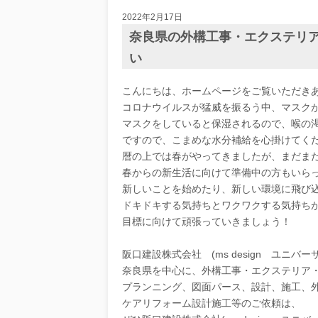
2022年2月17日
奈良県の外構工事・エクステリ
い
こんにちは、ホームページをご覧いただき
コロナウイルスが猛威を振るう中、マスク
マスクをしていると保湿されるので、喉の
ですので、こまめな水分補給を心掛けてく
暦の上では春がやってきましたが、まだま
春からの新生活に向けて準備中の方もいら
新しいことを始めたり、新しい環境に飛び
ドキドキする気持ちとワクワクする気持ち
目標に向けて頑張っていきましょう！
阪口建設株式会社 (ms design ユニバ
奈良県を中心に、外構工事・エクステリア
プランニング、図面パース、設計、施工、
ケアリフォーム設計施工等のご依頼は、