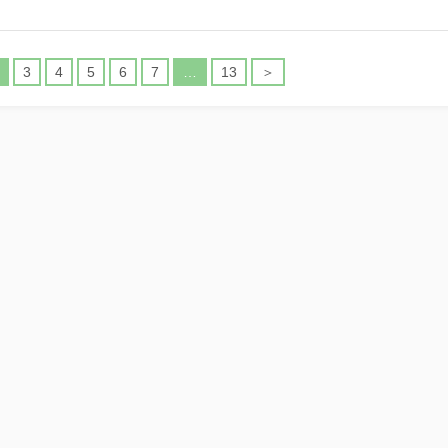
3
4
5
6
7
…
13
＞