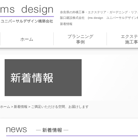
奈良県の外構工事・エクステリア・ガーデニング・リフ
阪口建設株式会社 (ms design ユニバーサルデザイン
新着情報
プランニング
エクステ
ホーム
事例
施工事
ホーム
>
新着情報
> ご満足いただける空間、お届けします