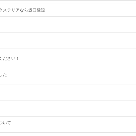
クステリアなら坂口建設
♪
ください！
した
ついて