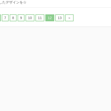
したデザインを☆
7
8
9
10
11
12
13
＞